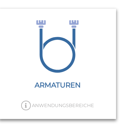
ANWENDUNGSBEREICHE
Automotive (Steckzapfen und
Armaturen für Verdeckhydraulik)
Armaturen für alle Tecalan Schläuche
und Rohre
ARMATUREN
ANWENDUNGSBEREICHE