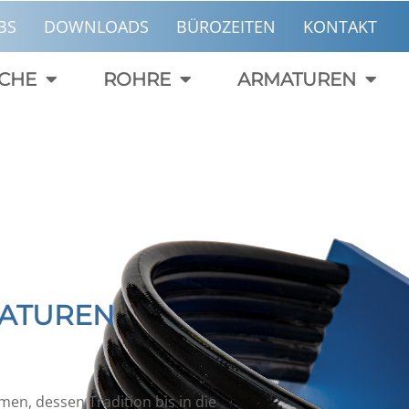
BS
DOWNLOADS
BÜROZEITEN
KONTAKT
CHE
ROHRE
ARMATUREN
MATUREN
n, dessen Tradition bis in die