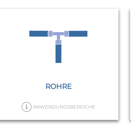
ANWENDUNGSBEREICHE
Druckluftanwendungen
Anwendungen mit Chemikalien
(PTFE-Rohr)
ATEX-Rohr
Thermofixierung
ROHRE
ANWENDUNGSBEREICHE