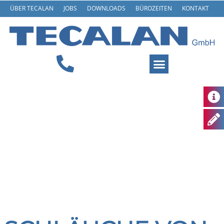
ÜBER TECALAN
JOBS
DOWNLOADS
BÜROZEITEN
KONTAKT