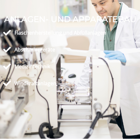
ANLAGEN- UND APPARATEBAU
Flaschenherstellung und Abfüllanlagen
Abschmiergeräte
Medizintechnik
Windkraftanlagen