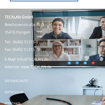
TECALAN GmbH
Beethovenstraße 35 D
35410 Hungen
Tel.:
06402 51215-0
Fax:
06402 51215-70
E-Mail:
Info@TECALAN.de
Internet:
www.TECALAN.de
DATENSCHUTZ
IMPRESSUM
KONTAKT