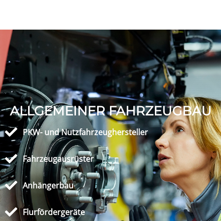
ALLGEMEINER FAHRZEUGBAU
PKW- und Nutzfahrzeughersteller
Fahrzeugausrüster
Anhängerbau
Flurfördergeräte